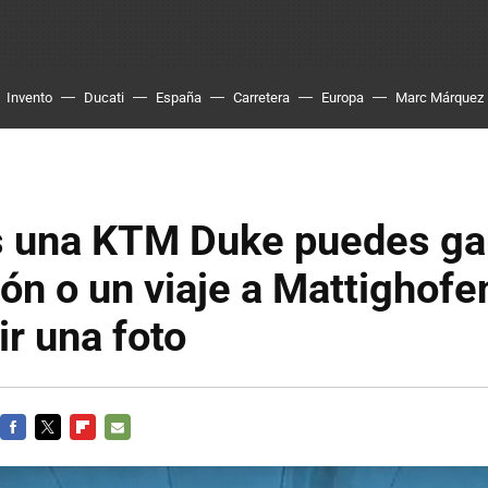
Invento
Ducati
España
Carretera
Europa
Marc Márquez
es una KTM Duke puedes ga
ón o un viaje a Mattighofe
ir una foto
FACEBOOK
TWITTER
FLIPBOARD
E-
MAIL