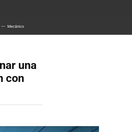
Mecánico
nar una
n con