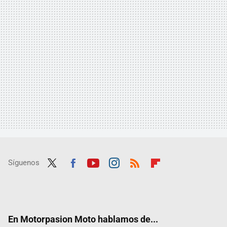
Síguenos
Twit
Fac
Yout
Inst
RSS
Flip
ter
ebo
ube
agra
boar
ok
m
d
En Motorpasion Moto hablamos de...