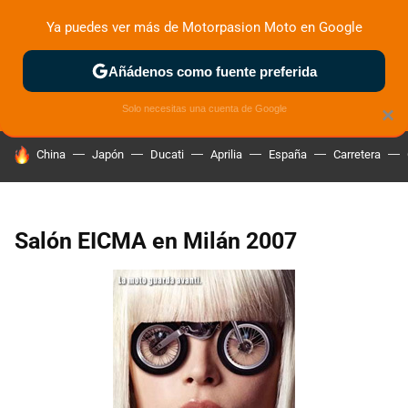
Ya puedes ver más de Motorpasion Moto en Google
ZONA DE PRUEBAS
DEPORTIVAS
MOTOS ELÉCTRICAS
Añádenos como fuente preferida
Solo necesitas una cuenta de Google
×
HOY SE HABLA DE
China
Japón
Ducati
Aprilia
España
Carretera
Salón EICMA en Milán 2007