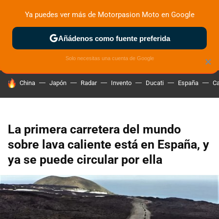
Ya puedes ver más de Motorpasion Moto en Google
ZONA DE PRUEBAS
DEPORTIVAS
MOTOS ELÉCTRICAS
Añádenos como fuente preferida
Solo necesitas una cuenta de Google
×
HOY SE HABLA DE
China
Japón
Radar
Invento
Ducati
España
Ca
La primera carretera del mundo
sobre lava caliente está en España, y
ya se puede circular por ella