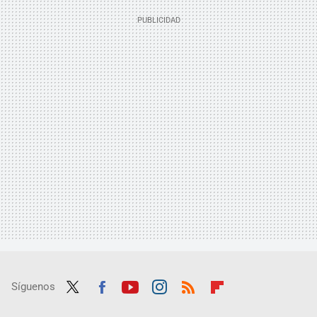
Síguenos
Twit
Fac
Yout
Inst
RSS
Flip