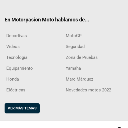
ter
ebo
ube
agra
boar
ok
m
d
En Motorpasion Moto hablamos de...
Deportivas
MotoGP
Vídeos
Seguridad
Tecnología
Zona de Pruebas
Equipamiento
Yamaha
Honda
Marc Márquez
Eléctricas
Novedades motos 2022
VER MÁS TEMAS