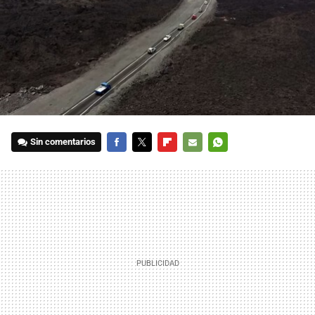
Sin comentarios
FACEBOOK
TWITTER
FLIPBOARD
E-
WHATSAPP
MAIL