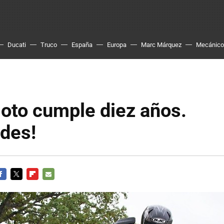
Ducati
Truco
España
Europa
Marc Márquez
Mecánico
oto cumple diez años.
ades!
ACEBOOK
TWITTER
FLIPBOARD
E-
MAIL