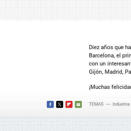
Diez años que ha
Barcelona, el pr
con un interesa
Gijón, Madrid, P
¡Muchas felicida
TEMAS
Industria
FACEBOOK
TWITTER
FLIPBOARD
E-
MAIL