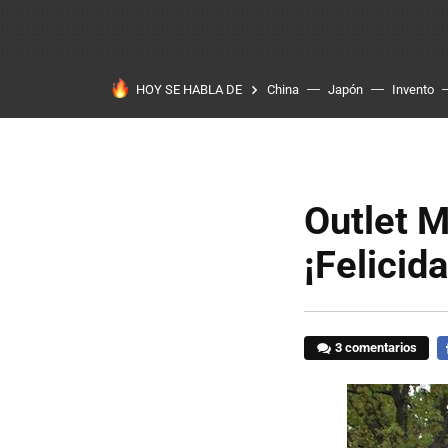
HOY SE HABLA DE
China
Japón
Invento
Outlet M
¡Felicid
3 comentarios
F