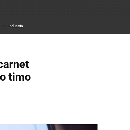
Industria
carnet
mo timo