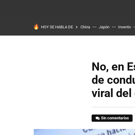
HOY SE HABLA DE
China
Japón
Invento
No, en E
de condu
viral de
Sin comentarios