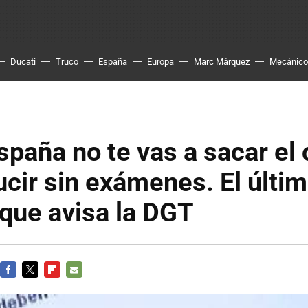
Ducati
Truco
España
Europa
Marc Márquez
Mecánico
spaña no te vas a sacar el 
cir sin exámenes. El últi
l que avisa la DGT
FACEBOOK
TWITTER
FLIPBOARD
E-
MAIL