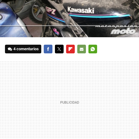
4 comentarios
FACEBOOK
TWITTER
FLIPBOARD
E-
WHATSAPP
MAIL