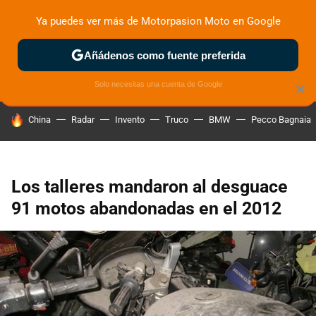
Ya puedes ver más de Motorpasion Moto en Google
ZONA DE PRUEBAS
DEPORTIVAS
MOTOS ELÉCTRICAS
Añádenos como fuente preferida
Solo necesitas una cuenta de Google
×
HOY SE HABLA DE
China
Radar
Invento
Truco
BMW
Pecco Bagnaia
Los talleres mandaron al desguace
91 motos abandonadas en el 2012