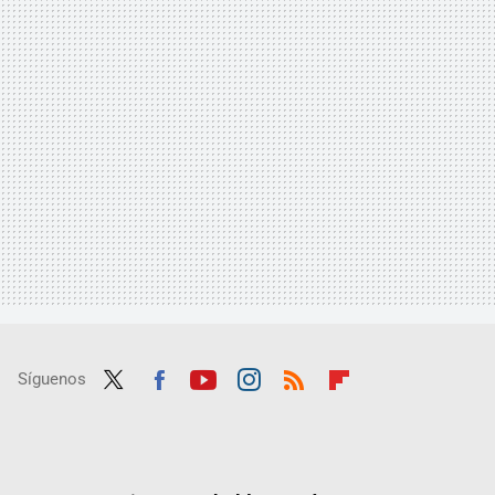
Síguenos
Twit
Fac
Yout
Inst
RSS
Flip
ter
ebo
ube
agra
boar
ok
m
d