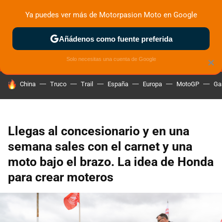
Ya puedes ver más de Motorpasion Moto en Google
MENÚ
NUEVO
Añádenos como fuente preferida
ZONA DE PRUEBAS
DEPORTIVAS
MOTOS ELÉCTRICAS
Solo necesitas una cuenta de Google
×
HOY SE HABLA DE
China
Truco
Trail
España
Europa
MotoGP
Ga
Llegas al concesionario y en una
semana sales con el carnet y una
moto bajo el brazo. La idea de Honda
para crear moteros