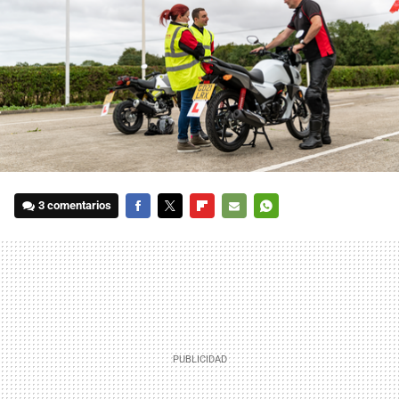
3 comentarios
FACEBOOK
TWITTER
FLIPBOARD
E-
WHATSAPP
MAIL