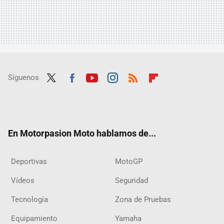
Síguenos
Twit
Fac
Yout
Inst
RSS
Flip
ter
ebo
ube
agra
boar
ok
m
d
En Motorpasion Moto hablamos de...
Deportivas
MotoGP
Vídeos
Seguridad
Tecnología
Zona de Pruebas
Equipamiento
Yamaha