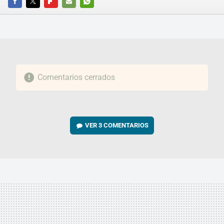
FACEBOOK
TWITTER
FLIPBOARD
E-
WHATSAPP
MAIL
Comentarios cerrados
VER
3 COMENTARIOS