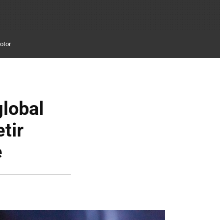
otor
global
tir
e