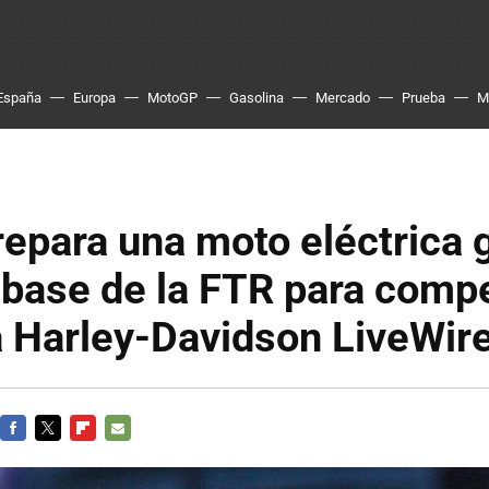
España
Europa
MotoGP
Gasolina
Mercado
Prueba
M
repara una moto eléctrica 
 base de la FTR para compe
a Harley-Davidson LiveWir
FACEBOOK
TWITTER
FLIPBOARD
E-
MAIL