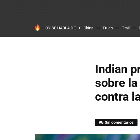
HOY SE HABLA DE
China
Truco
Trail
Indian p
sobre la
contra l
Sin comentarios