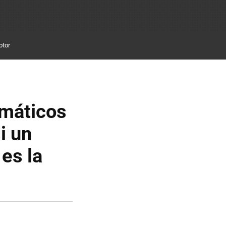
otor
umáticos
i un
 es la