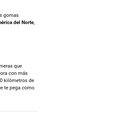
las gomas
érica del Norte
,
imeras que
hora con más
10 kilómetros de
que te pega como