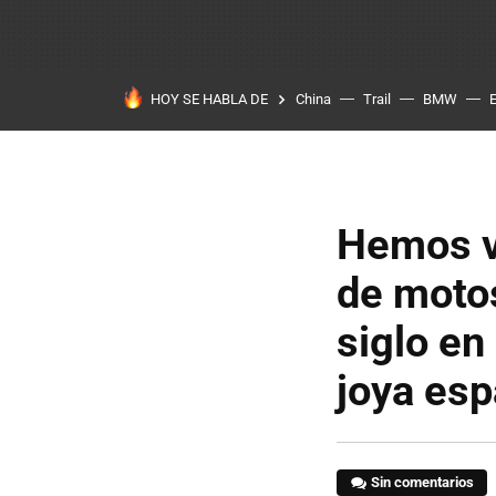
HOY SE HABLA DE
China
Trail
BMW
Hemos v
de motos
siglo en
joya esp
Sin comentarios