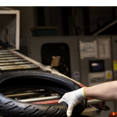
FACEBOOK
TWITTER
FLIPBOARD
E-
MAIL