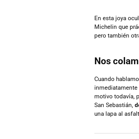
En esta joya ocu
Michelin que pr
pero también otr
Nos colamo
Cuando hablamos
inmediatamente s
motivo todavía, 
San Sebastián,
d
una lapa al asfa