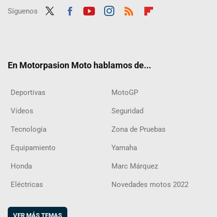
Síguenos
Twit
Fac
Yout
Inst
RSS
Flip
ter
ebo
ube
agra
boar
ok
m
d
En Motorpasion Moto hablamos de...
Deportivas
MotoGP
Vídeos
Seguridad
Tecnología
Zona de Pruebas
Equipamiento
Yamaha
Honda
Marc Márquez
Eléctricas
Novedades motos 2022
VER MÁS TEMAS