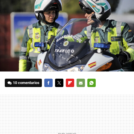
10 comentarios
FACEBOOK
TWITTER
FLIPBOARD
E-
WHATSAPP
MAIL