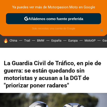
Ya puedes ver más de Motorpasion Moto en Google
ZONA DE PRUEBAS
DEPORTIVAS
MOTOS ELÉCTRICAS
Añádenos como fuente preferida
Solo necesitas una cuenta de Google
×
HOY SE HABLA DE
China
Trail
BMW
España
Europa
MotoGP
Gas
La Guardia Civil de Tráfico, en pie de
guerra: se están quedando sin
motoristas y acusan a la DGT de
"priorizar poner radares"