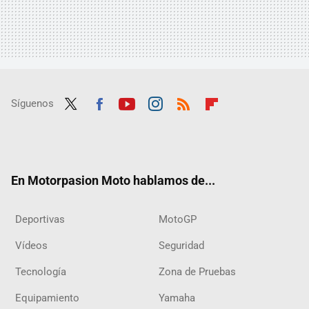
Síguenos
Twit
Fac
Yout
Inst
RSS
Flip
ter
ebo
ube
agra
boar
ok
m
d
En Motorpasion Moto hablamos de...
Deportivas
MotoGP
Vídeos
Seguridad
Tecnología
Zona de Pruebas
Equipamiento
Yamaha