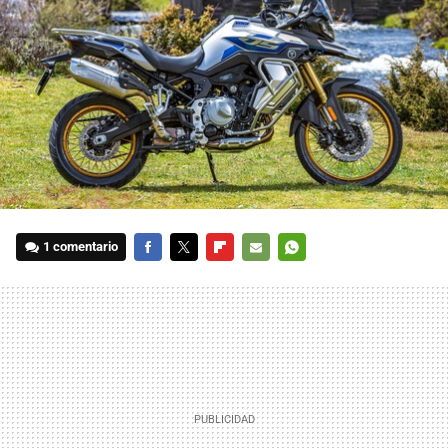
1 comentario
FACEBOOK
TWITTER
FLIPBOARD
E-
WHATSAPP
MAIL