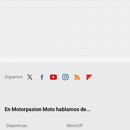
Síguenos
Twit
Fac
Yout
Inst
RSS
Flip
ter
ebo
ube
agra
boar
ok
m
d
En Motorpasion Moto hablamos de...
Deportivas
MotoGP