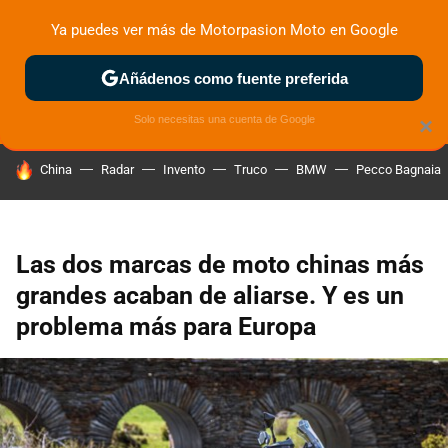
Ya puedes ver más de Motorpasion Moto en Google
ZONA DE PRUEBAS
DEPORTIVAS
MOTOS ELÉCTRICAS
Añádenos como fuente preferida
Solo necesitas una cuenta de Google
×
HOY SE HABLA DE
China
Radar
Invento
Truco
BMW
Pecco Bagnaia
Las dos marcas de moto chinas más
grandes acaban de aliarse. Y es un
problema más para Europa