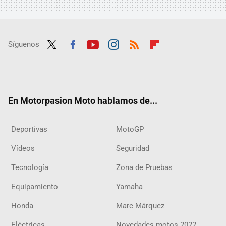
Síguenos
Twit
Fac
Yout
Inst
RSS
Flip
ter
ebo
ube
agra
boar
ok
m
d
En Motorpasion Moto hablamos de...
Deportivas
MotoGP
Vídeos
Seguridad
Tecnología
Zona de Pruebas
Equipamiento
Yamaha
Honda
Marc Márquez
Eléctricas
Novedades motos 2022