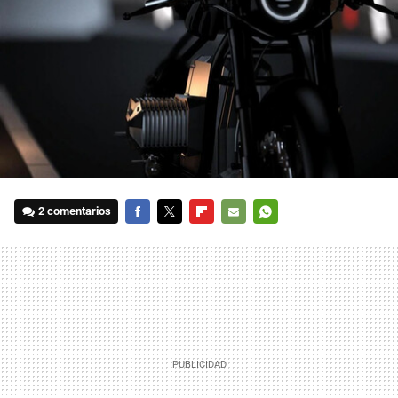
2 comentarios
FACEBOOK
TWITTER
FLIPBOARD
E-
WHATSAPP
MAIL