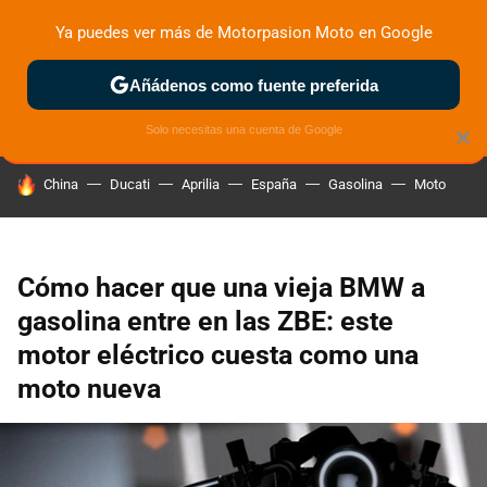
Ya puedes ver más de Motorpasion Moto en Google
ZONA DE PRUEBAS
DEPORTIVAS
MOTOS ELÉCTRICAS
Añádenos como fuente preferida
Solo necesitas una cuenta de Google
×
HOY SE HABLA DE
China
Ducati
Aprilia
España
Gasolina
Moto
Cómo hacer que una vieja BMW a
gasolina entre en las ZBE: este
motor eléctrico cuesta como una
moto nueva