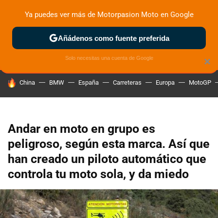
Ya puedes ver más de Motorpasion Moto en Google
ZONA DE PRUEBAS
DEPORTIVAS
MOTOS ELÉCTRICAS
Añádenos como fuente preferida
Solo necesitas una cuenta de Google
×
HOY SE HABLA DE
China
BMW
España
Carreteras
Europa
MotoGP
Andar en moto en grupo es
peligroso, según esta marca. Así que
han creado un piloto automático que
controla tu moto sola, y da miedo