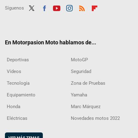
Síguenos
Twit
Fac
Yout
Inst
RSS
Flip
ter
ebo
ube
agra
boar
ok
m
d
En Motorpasion Moto hablamos de...
Deportivas
MotoGP
Vídeos
Seguridad
Tecnología
Zona de Pruebas
Equipamiento
Yamaha
Honda
Marc Márquez
Eléctricas
Novedades motos 2022
VER MÁS TEMAS