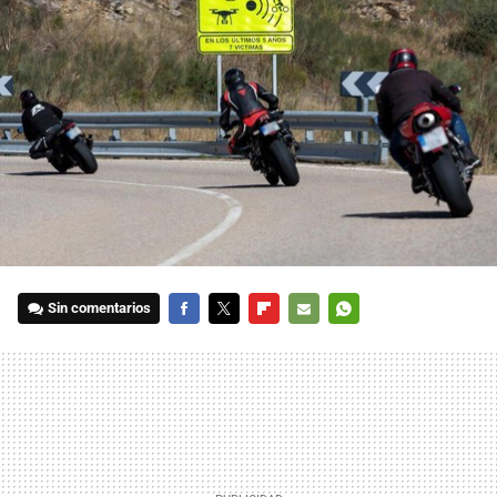
Sin comentarios
FACEBOOK
TWITTER
FLIPBOARD
E-
WHATSAPP
MAIL