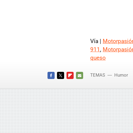
Vía |
Motorpasión
911
,
Motorpasión
queso
TEMAS
Humor
FACEBOOK
TWITTER
FLIPBOARD
E-
MAIL