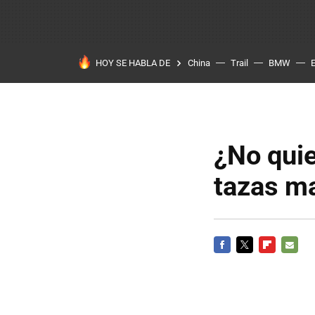
HOY SE HABLA DE
China
Trail
BMW
¿No qui
tazas m
FACEBOOK
TWITTER
FLIPBOARD
E-
MAIL