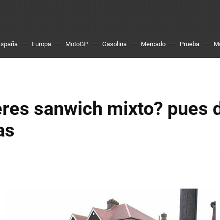
España
Europa
MotoGP
Gasolina
Mercado
Prueba
M
eres sanwich mixto? pues 
as