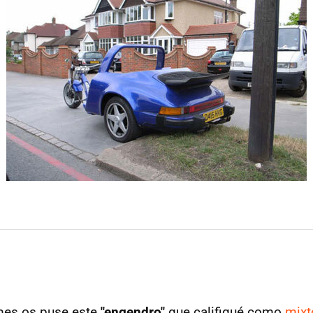
mes os puse este
"engendro"
que califiqué como
mixt