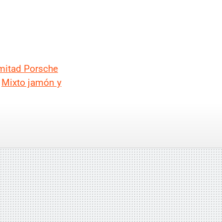
 mitad Porsche
|
Mixto jamón y