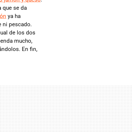
a que se da
ión
ya ha
e ni pescado.
cual de los dos
tienda mucho,
ndolos. En fin,