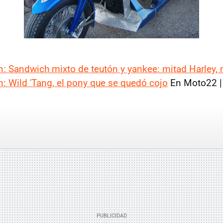
: Sandwich mixto de teutón y yankee: mitad Harley,
: Wild 'Tang, el pony que se quedó cojo
En Moto22 