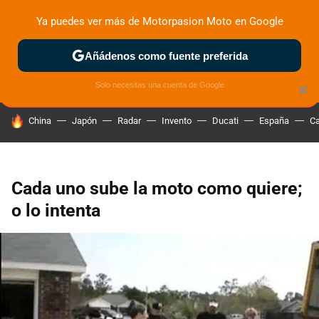
Ya puedes ver más de Motorpasion Moto en Google
ZONA DE PRUEBAS
DEPORTIVAS
MOTOS ELÉCTRICAS
Añádenos como fuente preferida
Solo necesitas una cuenta de Google
×
HOY SE HABLA DE
China
Japón
Radar
Invento
Ducati
España
Ca
Cada uno sube la moto como quiere;
o lo intenta