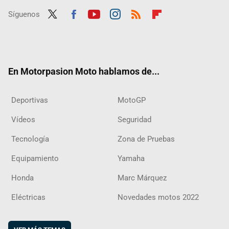
Síguenos
Twit
Fac
Yout
Inst
RSS
Flip
ter
ebo
ube
agra
boar
ok
m
d
En Motorpasion Moto hablamos de...
Deportivas
MotoGP
Vídeos
Seguridad
Tecnología
Zona de Pruebas
Equipamiento
Yamaha
Honda
Marc Márquez
Eléctricas
Novedades motos 2022