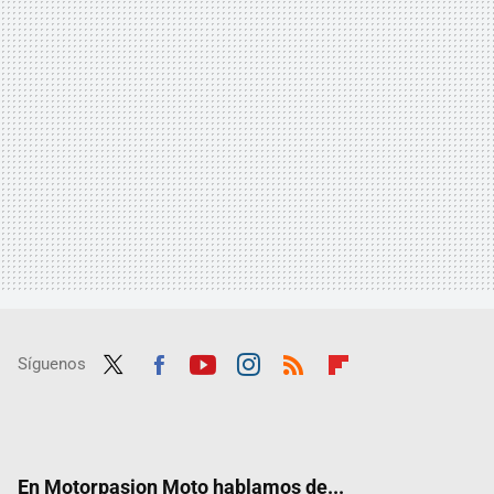
Síguenos
Twit
Fac
Yout
Inst
RSS
Flip
ter
ebo
ube
agra
boar
ok
m
d
En Motorpasion Moto hablamos de...