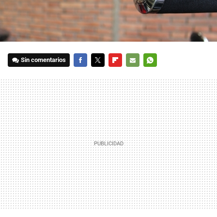
Sin comentarios
FACEBOOK
TWITTER
FLIPBOARD
E-
WHATSAPP
MAIL