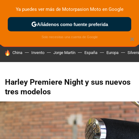
Ya puedes ver más de Motorpasion Moto en Google
ZONA DE PRUEBAS
DEPORTIVAS
MOTOS ELÉCTRICAS
Añádenos como fuente preferida
Solo necesitas una cuenta de Google
×
HOY SE HABLA DE
China
Invento
Jorge Martín
España
Europa
Silver
Harley Premiere Night y sus nuevos
tres modelos