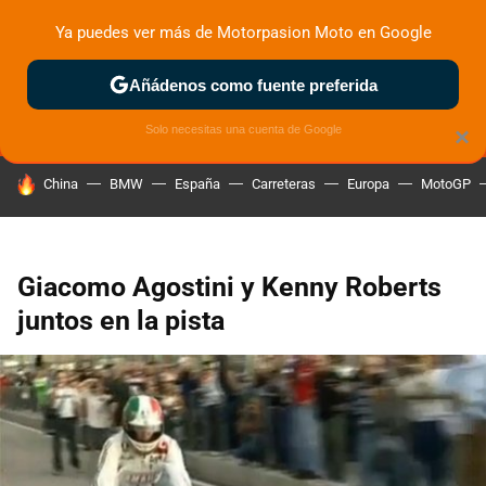
Ya puedes ver más de Motorpasion Moto en Google
MENÚ
NUEVO
Añádenos como fuente preferida
ZONA DE PRUEBAS
DEPORTIVAS
MOTOS ELÉCTRICAS
Solo necesitas una cuenta de Google
×
HOY SE HABLA DE
China
BMW
España
Carreteras
Europa
MotoGP
Giacomo Agostini y Kenny Roberts
juntos en la pista