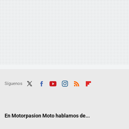
Síguenos
Twit
Fac
Yout
Inst
RSS
Flip
ter
ebo
ube
agra
boar
ok
m
d
En Motorpasion Moto hablamos de...