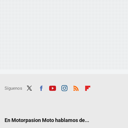
Síguenos
Twit
Fac
Yout
Inst
RSS
Flip
ter
ebo
ube
agra
boar
ok
m
d
En Motorpasion Moto hablamos de...