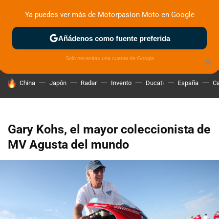
Ya puedes ver más de Motorpasion Moto en Google
ZONA DE PRUEBAS
DEPORTIVAS
MOTOS ELÉCTRICAS
Añádenos como fuente preferida
Solo necesitas una cuenta de Google
×
HOY SE HABLA DE
China
Japón
Radar
Invento
Ducati
España
Ca
Gary Kohs, el mayor coleccionista de
MV Agusta del mundo