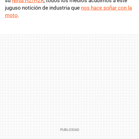
su
Ninja H2/H2R
, todos los medios acudimos a este
juguso notición de industria que
nos hace soñar con la
moto
.