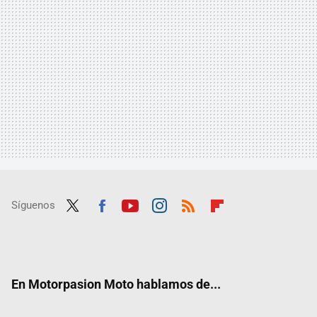
Síguenos
Twit
Fac
Yout
Inst
RSS
Flip
ter
ebo
ube
agra
boar
ok
m
d
En Motorpasion Moto hablamos de...