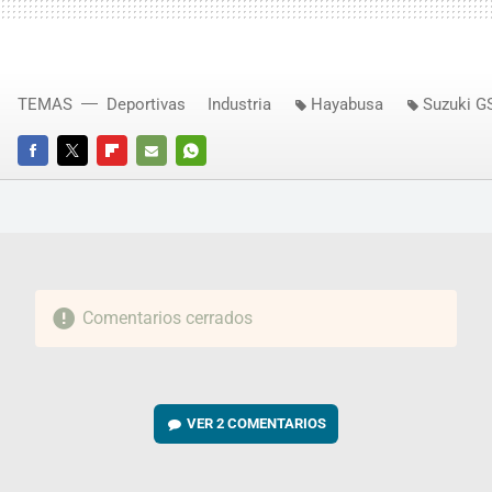
TEMAS
Deportivas
Industria
Hayabusa
Suzuki G
FACEBOOK
TWITTER
FLIPBOARD
E-
WHATSAPP
MAIL
Comentarios cerrados
VER
2 COMENTARIOS