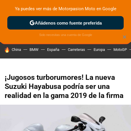
Ya puedes ver más de Motorpasion Moto en Google
ZONA DE PRUEBAS
DEPORTIVAS
MOTOS ELÉCTRICAS
Añádenos como fuente preferida
Solo necesitas una cuenta de Google
×
HOY SE HABLA DE
China
BMW
España
Carreteras
Europa
MotoGP
¡Jugosos turborumores! La nueva
Suzuki Hayabusa podría ser una
realidad en la gama 2019 de la firma