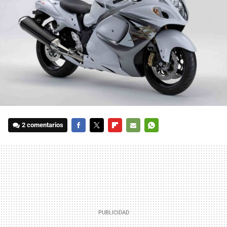
2 comentarios
FACEBOOK
TWITTER
FLIPBOARD
E-
WHATSAPP
MAIL