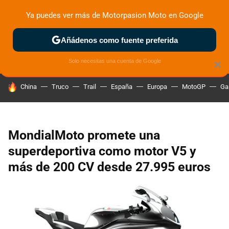
Ya puedes ver más de Motorpasion Moto en Google
ZONA DE PRUEBAS
DEPORTIVAS
MOTOS ELÉCTRICAS
Añádenos como fuente preferida
Solo necesitas una cuenta de Google
×
HOY SE HABLA DE
China
Truco
Trail
España
Europa
MotoGP
Ga
MondialMoto promete una
superdeportiva como motor V5 y
más de 200 CV desde 27.995 euros