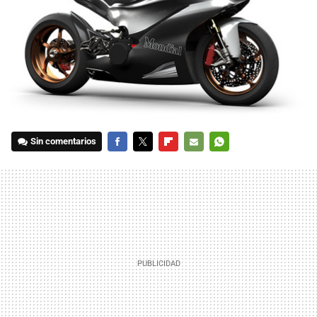
Sin comentarios
FACEBOOK
TWITTER
FLIPBOARD
E-
WHATSAPP
MAIL