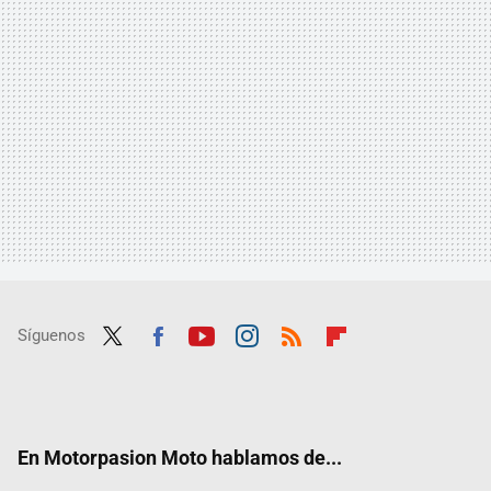
Síguenos
Twit
Fac
Yout
Inst
RSS
Flip
ter
ebo
ube
agra
boar
ok
m
d
En Motorpasion Moto hablamos de...