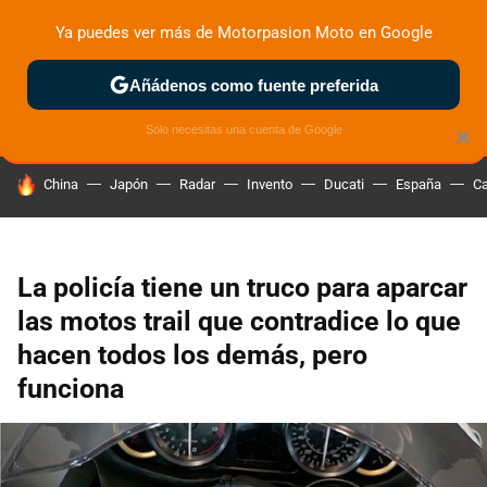
Ya puedes ver más de Motorpasion Moto en Google
ZONA DE PRUEBAS
DEPORTIVAS
MOTOS ELÉCTRICAS
Añádenos como fuente preferida
Solo necesitas una cuenta de Google
×
HOY SE HABLA DE
China
Japón
Radar
Invento
Ducati
España
Ca
La policía tiene un truco para aparcar
las motos trail que contradice lo que
hacen todos los demás, pero
funciona