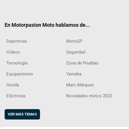
Twit
Fac
Yout
Inst
RSS
Flip
ter
ebo
ube
agra
boar
ok
m
d
En Motorpasion Moto hablamos de...
Deportivas
MotoGP
Vídeos
Seguridad
Tecnología
Zona de Pruebas
Equipamiento
Yamaha
Honda
Marc Márquez
Eléctricas
Novedades motos 2022
VER MÁS TEMAS