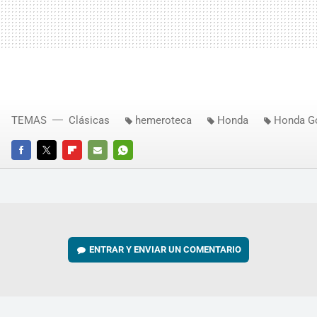
TEMAS
Clásicas
hemeroteca
Honda
Honda Go
FACEBOOK
TWITTER
FLIPBOARD
E-
WHATSAPP
MAIL
ENTRAR Y ENVIAR UN COMENTARIO