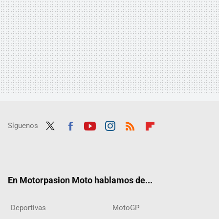
Síguenos
Twit
Fac
Yout
Inst
RSS
Flip
ter
ebo
ube
agra
boar
ok
m
d
En Motorpasion Moto hablamos de...
Deportivas
MotoGP