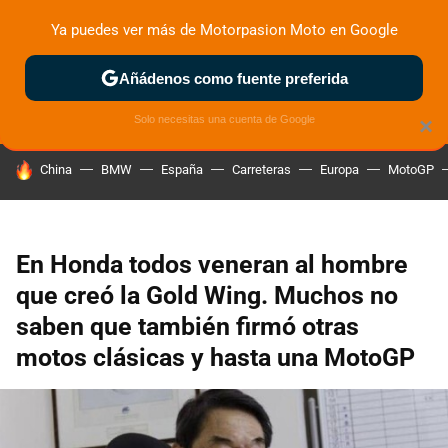
Ya puedes ver más de Motorpasion Moto en Google
ZONA DE PRUEBAS
DEPORTIVAS
MOTOS ELÉCTRICAS
Añádenos como fuente preferida
Solo necesitas una cuenta de Google
×
HOY SE HABLA DE
China
BMW
España
Carreteras
Europa
MotoGP
En Honda todos veneran al hombre
que creó la Gold Wing. Muchos no
saben que también firmó otras
motos clásicas y hasta una MotoGP