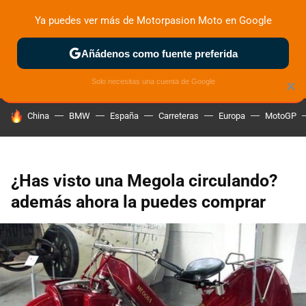
Ya puedes ver más de Motorpasion Moto en Google
ZONA DE PRUEBAS
DEPORTIVAS
MOTOS ELÉCTRICAS
Añádenos como fuente preferida
Solo necesitas una cuenta de Google
×
HOY SE HABLA DE
China
BMW
España
Carreteras
Europa
MotoGP
¿Has visto una Megola circulando?
además ahora la puedes comprar