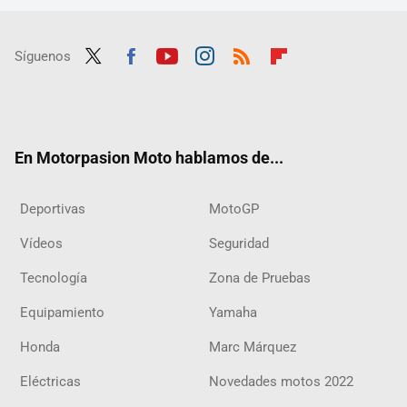
Síguenos
Twit
Fac
Yout
Inst
RSS
Flip
ter
ebo
ube
agra
boar
ok
m
d
En Motorpasion Moto hablamos de...
Deportivas
MotoGP
Vídeos
Seguridad
Tecnología
Zona de Pruebas
Equipamiento
Yamaha
Honda
Marc Márquez
Eléctricas
Novedades motos 2022