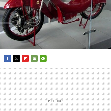
FACEBOOK
TWITTER
FLIPBOARD
E-
WHATSAPP
MAIL