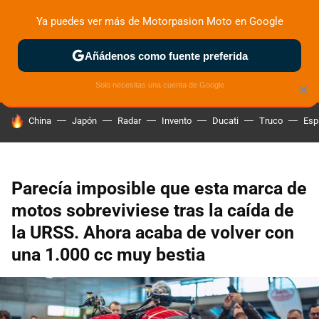
Ya puedes ver más de Motorpasion Moto en Google
ZONA DE PRUEBAS
DEPORTIVAS
MOTOS ELÉCTRICAS
Añádenos como fuente preferida
Solo necesitas una cuenta de Google
×
HOY SE HABLA DE
China
Japón
Radar
Invento
Ducati
Truco
Esp
Parecía imposible que esta marca de
motos sobreviviese tras la caída de
la URSS. Ahora acaba de volver con
una 1.000 cc muy bestia