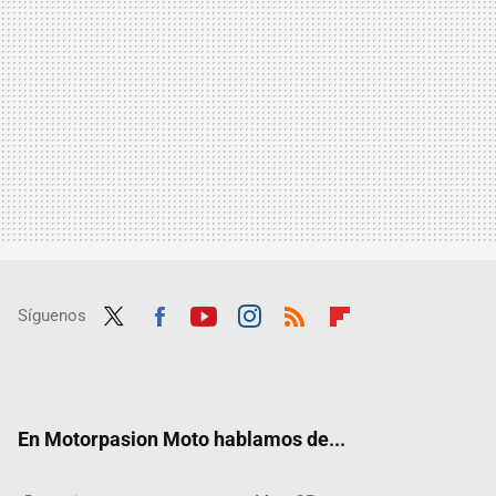
Síguenos
Twit
Fac
Yout
Inst
RSS
Flip
ter
ebo
ube
agra
boar
ok
m
d
En Motorpasion Moto hablamos de...