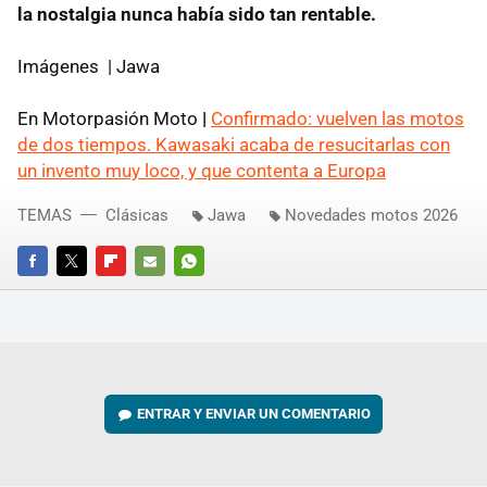
la nostalgia nunca había sido tan rentable.
Imágenes | Jawa
En Motorpasión Moto
|
Confirmado: vuelven las motos
de dos tiempos. Kawasaki acaba de resucitarlas con
un invento muy loco, y que contenta a Europa
TEMAS
Clásicas
Jawa
Novedades motos 2026
FACEBOOK
TWITTER
FLIPBOARD
E-
WHATSAPP
MAIL
ENTRAR Y ENVIAR UN COMENTARIO