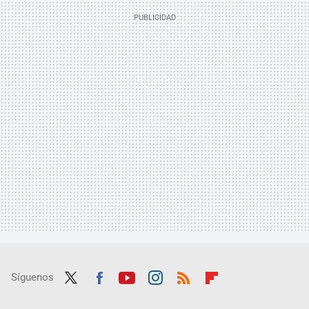
Síguenos
Twit
Fac
Yout
Inst
RSS
Flip