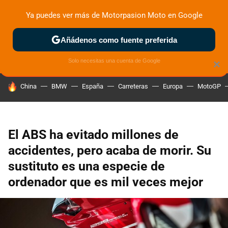
Ya puedes ver más de Motorpasion Moto en Google
ZONA DE PRUEBAS
DEPORTIVAS
MOTOS ELÉCTRICAS
Añádenos como fuente preferida
Solo necesitas una cuenta de Google
×
HOY SE HABLA DE
China
BMW
España
Carreteras
Europa
MotoGP
El ABS ha evitado millones de
accidentes, pero acaba de morir. Su
sustituto es una especie de
ordenador que es mil veces mejor