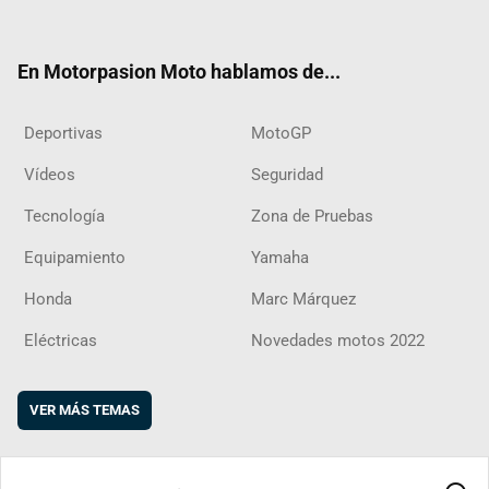
ter
ebo
ube
agra
boar
ok
m
d
En Motorpasion Moto hablamos de...
Deportivas
MotoGP
Vídeos
Seguridad
Tecnología
Zona de Pruebas
Equipamiento
Yamaha
Honda
Marc Márquez
Eléctricas
Novedades motos 2022
VER MÁS TEMAS