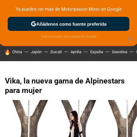
Ya puedes ver más de Motorpasion Moto en Google
ZONA DE PRUEBAS
DEPORTIVAS
MOTOS ELÉCTRICAS
Añádenos como fuente preferida
Solo necesitas una cuenta de Google
×
HOY SE HABLA DE
China
Japón
Ducati
Aprilia
España
Gasolina
Vika, la nueva gama de Alpinestars
para mujer