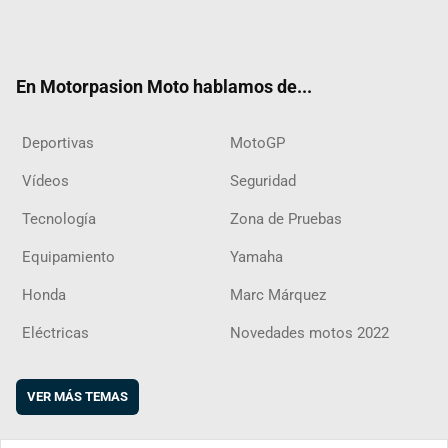
Twit
Fac
Yout
Inst
RSS
Flip
ter
ebo
ube
agra
boar
ok
m
d
En Motorpasion Moto hablamos de...
Deportivas
MotoGP
Vídeos
Seguridad
Tecnología
Zona de Pruebas
Equipamiento
Yamaha
Honda
Marc Márquez
Eléctricas
Novedades motos 2022
VER MÁS TEMAS