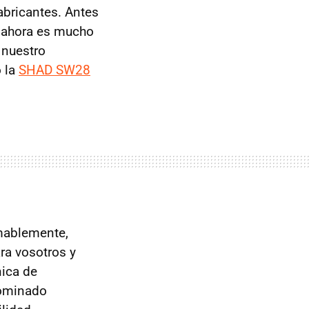
abricantes. Antes
o ahora es mucho
 nuestro
 la
SHAD SW28
mablemente,
ra vosotros y
nica de
nominado