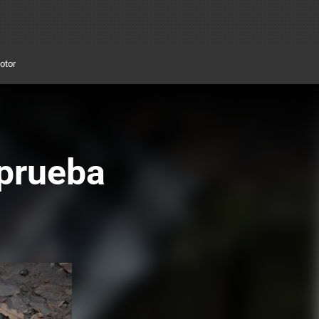
otor
prueba