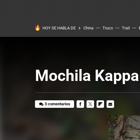
HOY SE HABLA DE
China
Truco
Trail
Mochila Kappa
3 comentarios
FACEBOOK
TWITTER
FLIPBOARD
E-
MAIL