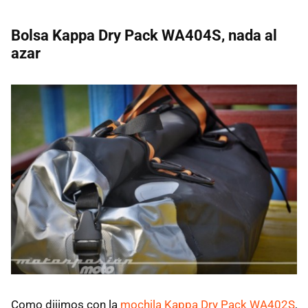
Bolsa Kappa Dry Pack WA404S, nada al
azar
Como dijimos con la
mochila Kappa Dry Pack WA402S
,