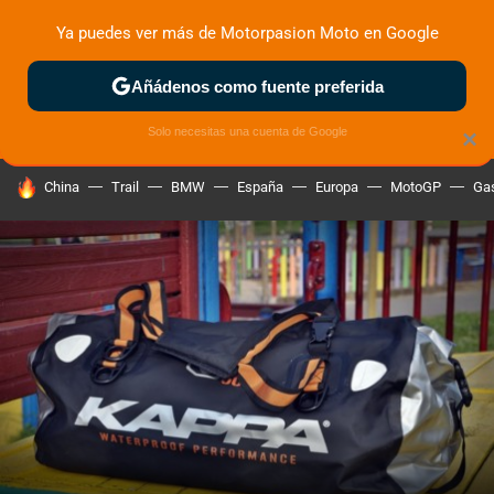
Ya puedes ver más de Motorpasion Moto en Google
ZONA DE PRUEBAS
DEPORTIVAS
MOTOS ELÉCTRICAS
Añádenos como fuente preferida
Solo necesitas una cuenta de Google
×
HOY SE HABLA DE
China
Trail
BMW
España
Europa
MotoGP
Gas