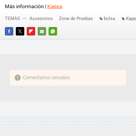
Más información |
Kappa
TEMAS
Accesorios
Zona de Pruebas
bolsa
Kapp
FACEBOOK
TWITTER
FLIPBOARD
E-
WHATSAPP
MAIL
Comentarios cerrados