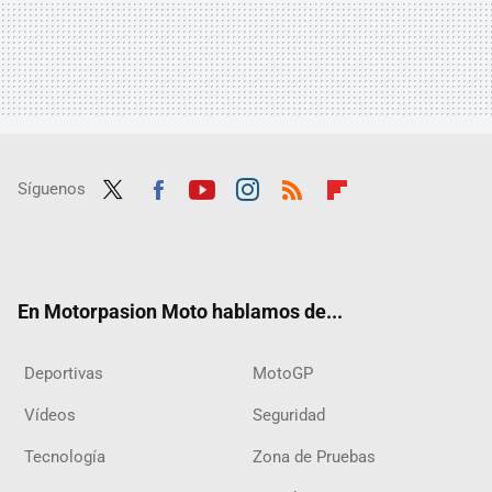
Síguenos
Twit
Fac
Yout
Inst
RSS
Flip
ter
ebo
ube
agra
boar
ok
m
d
En Motorpasion Moto hablamos de...
Deportivas
MotoGP
Vídeos
Seguridad
Tecnología
Zona de Pruebas