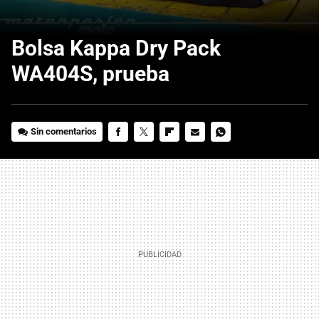
Bolsa Kappa Dry Pack
WA404S, prueba
Sin comentarios
FACEBOOK
TWITTER
FLIPBOARD
E-
WHATSAPP
MAIL