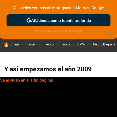
Ya puedes ver más de Motorpasion Moto en Google
ZONA DE PRUEBAS
DEPORTIVAS
MOTOS ELÉCTRICAS
Añádenos como fuente preferida
Solo necesitas una cuenta de Google
×
HOY SE HABLA DE
China
Radar
Invento
Truco
BMW
Pecco Bagnaia
Y así empezamos el año 2009
Ve el video en el sitio original.