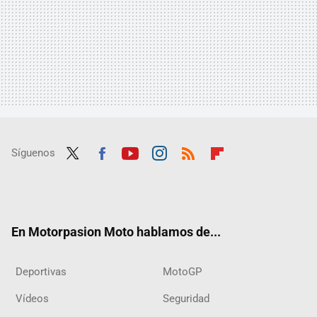
Síguenos
Twit
Fac
Yout
Inst
RSS
Flip
ter
ebo
ube
agra
boar
ok
m
d
En Motorpasion Moto hablamos de...
Deportivas
MotoGP
Vídeos
Seguridad