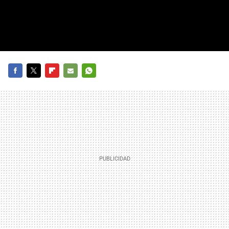
FACEBOOK
TWITTER
FLIPBOARD
E-
WHATSAPP
MAIL