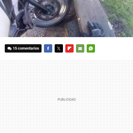
15 comentarios
FACEBOOK
TWITTER
FLIPBOARD
E-
WHATSAPP
MAIL