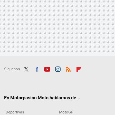
Síguenos
Twit
Fac
Yout
Inst
RSS
Flip
ter
ebo
ube
agra
boar
ok
m
d
En Motorpasion Moto hablamos de...
Deportivas
MotoGP