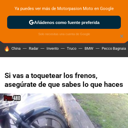
Ya puedes ver más de Motorpasion Moto en Google
ZONA DE PRUEBAS
DEPORTIVAS
MOTOS ELÉCTRICAS
Añádenos como fuente preferida
Solo necesitas una cuenta de Google
×
HOY SE HABLA DE
China
Radar
Invento
Truco
BMW
Pecco Bagnaia
Si vas a toquetear los frenos,
asegúrate de que sabes lo que haces