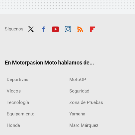
Síguenos
Twit
Fac
Yout
Inst
RSS
Flip
ter
ebo
ube
agra
boar
ok
m
d
En Motorpasion Moto hablamos de...
Deportivas
MotoGP
Vídeos
Seguridad
Tecnología
Zona de Pruebas
Equipamiento
Yamaha
Honda
Marc Márquez