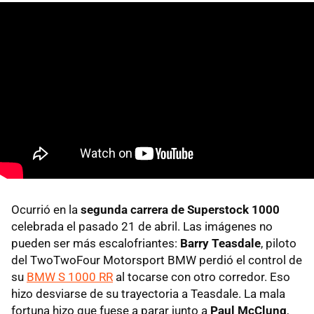
Ocurrió en la
segunda carrera de Superstock 1000
celebrada el pasado 21 de abril. Las imágenes no
pueden ser más escalofriantes:
Barry Teasdale
, piloto
del TwoTwoFour Motorsport BMW perdió el control de
su
BMW S 1000 RR
al tocarse con otro corredor. Eso
hizo desviarse de su trayectoria a Teasdale. La mala
fortuna hizo que fuese a parar junto a
Paul McClung
,