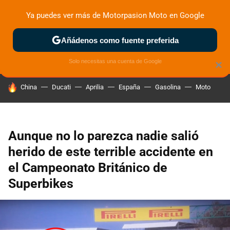
Ya puedes ver más de Motorpasion Moto en Google
ZONA DE PRUEBAS
DEPORTIVAS
MOTOS ELÉCTRICAS
Añádenos como fuente preferida
Solo necesitas una cuenta de Google
×
HOY SE HABLA DE
China
Ducati
Aprilia
España
Gasolina
Moto
Aunque no lo parezca nadie salió
herido de este terrible accidente en
el Campeonato Británico de
Superbikes