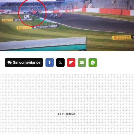
Sin comentarios
FACEBOOK
TWITTER
FLIPBOARD
E-
WHATSAPP
MAIL