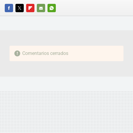
FACEBOOK
TWITTER
FLIPBOARD
E-
WHATSAPP
MAIL
Comentarios cerrados