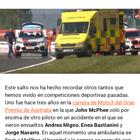
Este salto nos ha hecho recordar otros tantos que
hemos vivido en competiciones deportivas pasadas.
Uno fue hace tres años en la
carrera de Moto3 del Gran
Premio de Australia
en la que
John McPhee
voló por
encima de otro piloto en un accidente en el que se
vieron envueltos
Andrea Migno
,
Enea Bastianini
y
Jorge Navarro
. En aquel momento una ambulancia se
llevó a McPhee al hospital y la carrera se reanudó con