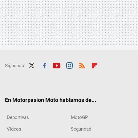
Síguenos
Twit
Fac
Yout
Inst
RSS
Flip
ter
ebo
ube
agra
boar
ok
m
d
En Motorpasion Moto hablamos de...
Deportivas
MotoGP
Vídeos
Seguridad