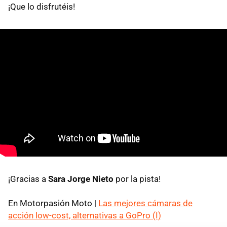
¡Que lo disfrutéis!
¡Gracias a
Sara Jorge Nieto
por la pista!
En Motorpasión Moto |
Las mejores cámaras de
acción low-cost, alternativas a GoPro (I)