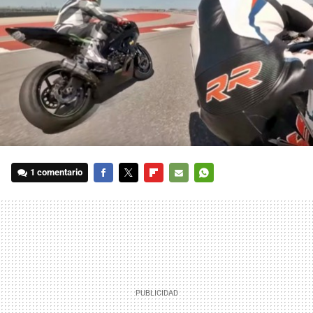
1 comentario
FACEBOOK
TWITTER
FLIPBOARD
E-
WHATSAPP
MAIL