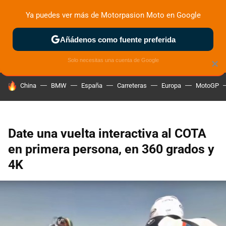
Ya puedes ver más de Motorpasion Moto en Google
ZONA DE PRUEBAS
DEPORTIVAS
MOTOS ELÉCTRICAS
Añádenos como fuente preferida
Solo necesitas una cuenta de Google
×
HOY SE HABLA DE
China
BMW
España
Carreteras
Europa
MotoGP
Date una vuelta interactiva al COTA
en primera persona, en 360 grados y
4K