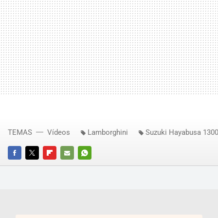
TEMAS
Vídeos
Lamborghini
Suzuki Hayabusa 130
FACEBOOK
TWITTER
FLIPBOARD
E-
WHATSAPP
MAIL