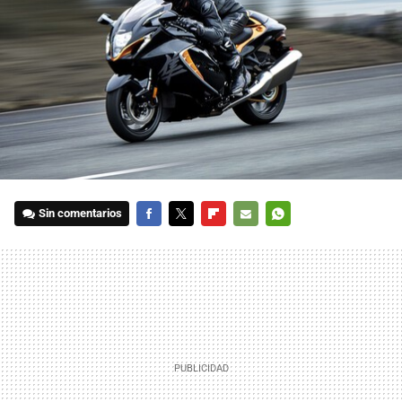
Sin comentarios
FACEBOOK
TWITTER
FLIPBOARD
E-
WHATSAPP
MAIL