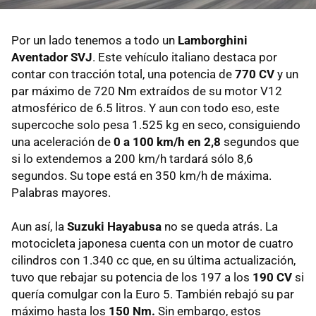
Por un lado tenemos a todo un
Lamborghini
Aventador SVJ
. Este vehículo italiano destaca por
contar con tracción total, una potencia de
770 CV
y un
par máximo de 720 Nm extraídos de su motor V12
atmosférico de 6.5 litros. Y aun con todo eso, este
supercoche solo pesa 1.525 kg en seco, consiguiendo
una aceleración de
0 a 100 km/h en 2,8
segundos que
si lo extendemos a 200 km/h tardará sólo 8,6
segundos. Su tope está en 350 km/h de máxima.
Palabras mayores.
Aun así, la
Suzuki Hayabusa
no se queda atrás. La
motocicleta japonesa cuenta con un motor de cuatro
cilindros con 1.340 cc que, en su última actualización,
tuvo que rebajar su potencia de los 197 a los
190 CV
si
quería comulgar con la Euro 5. También rebajó su par
máximo hasta los
150 Nm.
Sin embargo, estos