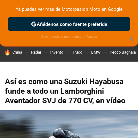
Ya puedes ver más de Motorpasion Moto en Google
ZONA DE PRUEBAS
DEPORTIVAS
MOTOS ELÉCTRICAS
Añádenos como fuente preferida
Solo necesitas una cuenta de Google
×
HOY SE HABLA DE
China
Radar
Invento
Truco
BMW
Pecco Bagnaia
Así es como una Suzuki Hayabusa
funde a todo un Lamborghini
Aventador SVJ de 770 CV, en vídeo