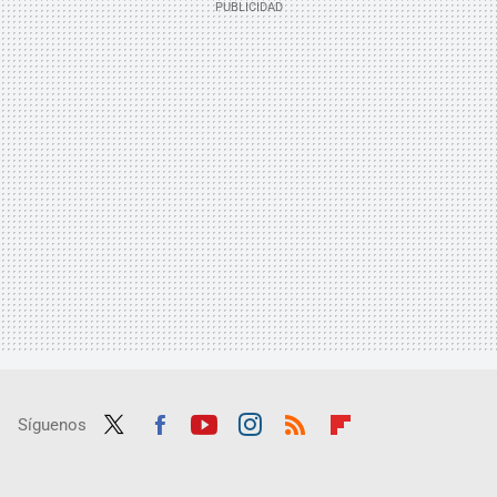
Síguenos
Twit
Fac
Yout
Inst
RSS
Flip
ter
ebo
ube
agra
boar