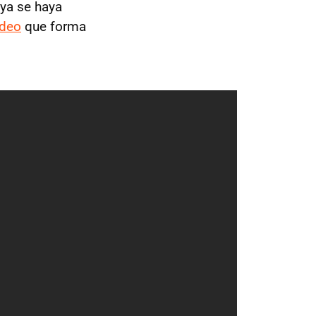
 ya se haya
ídeo
que forma