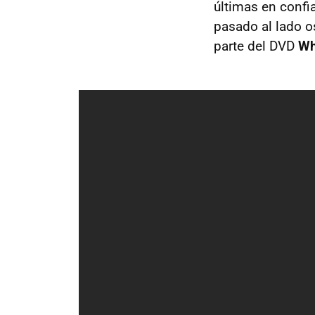
últimas en confi
pasado al lado 
parte del DVD
W