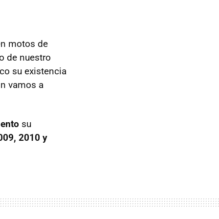
en motos de
o de nuestro
co su existencia
ión vamos a
iento
su
09, 2010 y