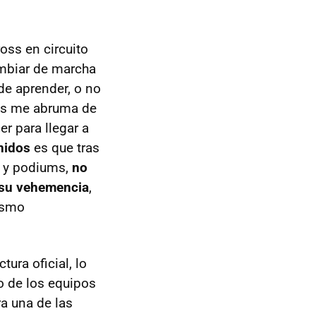
ss en circuito
ambiar de marcha
de aprender, o no
más me abruma de
r para llegar a
nidos
es que tras
as y podiums,
no
e su vehemencia
,
ismo
ura oficial, lo
o de los equipos
ra una de las