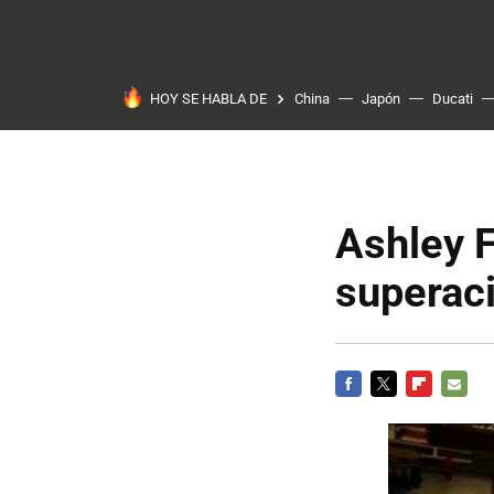
HOY SE HABLA DE
China
Japón
Ducati
Ashley F
superac
FACEBOOK
TWITTER
FLIPBOARD
E-
MAIL