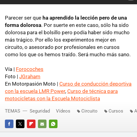
Parecer ser que
ha aprendido la lección pero de una
forma dolorosa
. Por suerte en este caso, sólo ha sido
dolorosa para el bolsillo pero podía haber sido mucho
más trágico. Por ello los experimentos mejor en
circuito, o asesorado por profesionales en cursos
como los que os hemos traído. Será mucho más sano.
Vía |
Forocoches
Foto |
JGraham
En Motorpasión Moto |
Curso de conducción deportiva
con la escuela LMR Power
,
Curso de técnica para
motocicletas con la Escuela Motociclista
TEMAS
Seguridad
Vídeos
Circuito
Cursos
A
FACEBOOK
TWITTER
FLIPBOARD
E-
WHATSAPP