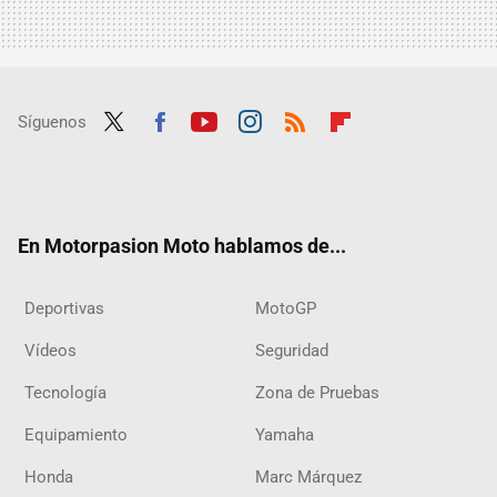
Síguenos
Twit
Fac
Yout
Inst
RSS
Flip
ter
ebo
ube
agra
boar
ok
m
d
En Motorpasion Moto hablamos de...
Deportivas
MotoGP
Vídeos
Seguridad
Tecnología
Zona de Pruebas
Equipamiento
Yamaha
Honda
Marc Márquez