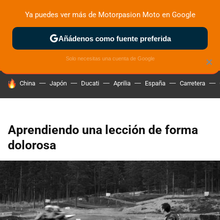
Ya puedes ver más de Motorpasion Moto en Google
ZONA DE PRUEBAS
DEPORTIVAS
MOTOS ELÉCTRICAS
Añádenos como fuente preferida
Solo necesitas una cuenta de Google
×
HOY SE HABLA DE
China
Japón
Ducati
Aprilia
España
Carretera
Aprendiendo una lección de forma
dolorosa