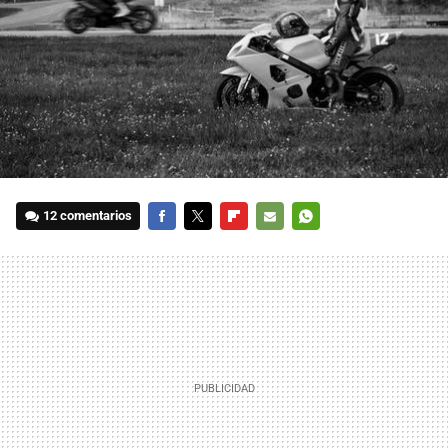
12 comentarios
FACEBOOK
TWITTER
FLIPBOARD
E-
WHATSAPP
MAIL