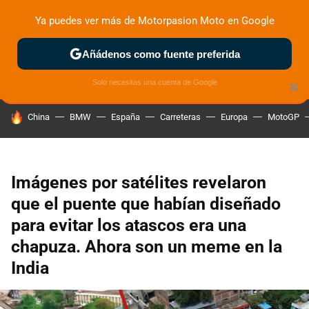
Ya puedes ver más de Motorpasion Moto en Google
ZONA DE PRUEBAS
DEPORTIVAS
MOTOS ELÉCTRICAS
Añádenos como fuente preferida
Solo necesitas una cuenta de Google
×
HOY SE HABLA DE
China
BMW
España
Carreteras
Europa
MotoGP
Imágenes por satélites revelaron
que el puente que habían diseñado
para evitar los atascos era una
chapuza. Ahora son un meme en la
India