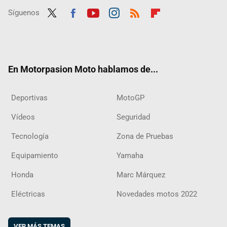
Síguenos
Twit
Fac
Yout
Inst
RSS
Flip
ter
ebo
ube
agra
boar
ok
m
d
En Motorpasion Moto hablamos de...
Deportivas
MotoGP
Vídeos
Seguridad
Tecnología
Zona de Pruebas
Equipamiento
Yamaha
Honda
Marc Márquez
Eléctricas
Novedades motos 2022
VER MÁS TEMAS