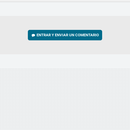
FACEBOOK
TWITTER
FLIPBOARD
E-
WHATSAPP
MAIL
ENTRAR Y ENVIAR UN COMENTARIO