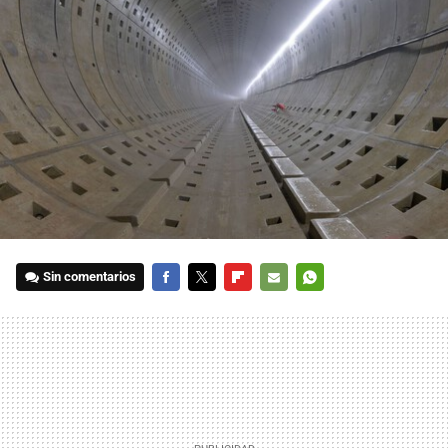
Sin comentarios
FACEBOOK
TWITTER
FLIPBOARD
E-
WHATSAPP
MAIL