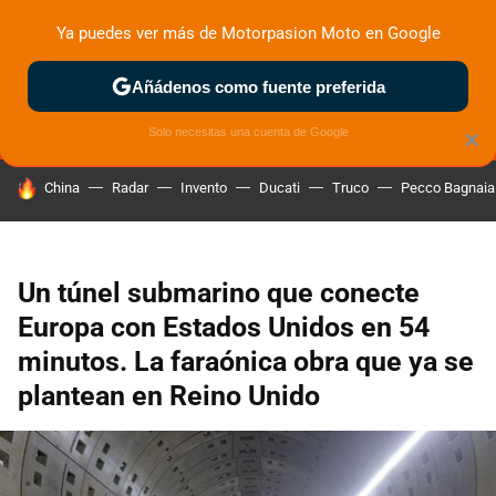
Ya puedes ver más de Motorpasion Moto en Google
MENÚ
NUEVO
Añádenos como fuente preferida
ZONA DE PRUEBAS
DEPORTIVAS
MOTOS ELÉCTRICAS
Solo necesitas una cuenta de Google
×
HOY SE HABLA DE
China
Radar
Invento
Ducati
Truco
Pecco Bagnaia
Un túnel submarino que conecte
Europa con Estados Unidos en 54
minutos. La faraónica obra que ya se
plantean en Reino Unido