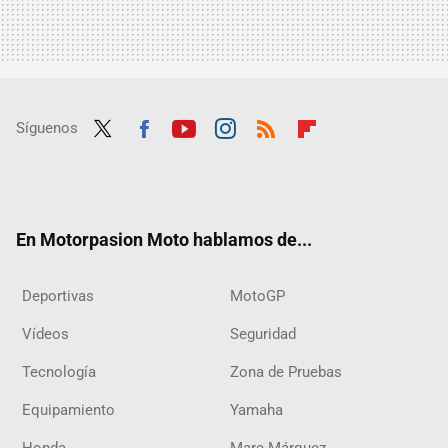
Síguenos
Twit
Fac
Yout
Inst
RSS
Flip
ter
ebo
ube
agra
boar
ok
m
d
En Motorpasion Moto hablamos de...
Deportivas
MotoGP
Vídeos
Seguridad
Tecnología
Zona de Pruebas
Equipamiento
Yamaha