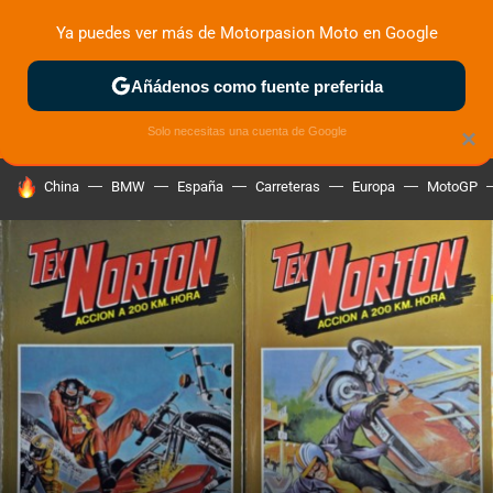
Ya puedes ver más de Motorpasion Moto en Google
ZONA DE PRUEBAS
DEPORTIVAS
MOTOS ELÉCTRICAS
Añádenos como fuente preferida
Solo necesitas una cuenta de Google
×
HOY SE HABLA DE
China
BMW
España
Carreteras
Europa
MotoGP