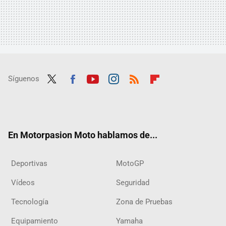
Síguenos
Twit
Fac
Yout
Inst
RSS
Flip
ter
ebo
ube
agra
boar
ok
m
d
En Motorpasion Moto hablamos de...
Deportivas
MotoGP
Vídeos
Seguridad
Tecnología
Zona de Pruebas
Equipamiento
Yamaha