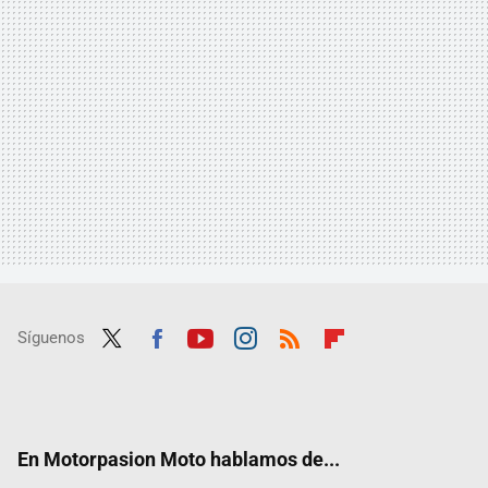
Síguenos
Twit
Fac
Yout
Inst
RSS
Flip
ter
ebo
ube
agra
boar
ok
m
d
En Motorpasion Moto hablamos de...