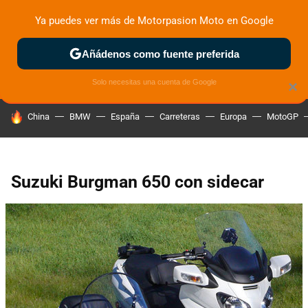
Ya puedes ver más de Motorpasion Moto en Google
ZONA DE PRUEBAS
DEPORTIVAS
MOTOS ELÉCTRICAS
Añádenos como fuente preferida
Solo necesitas una cuenta de Google
×
HOY SE HABLA DE
China
BMW
España
Carreteras
Europa
MotoGP
Suzuki Burgman 650 con sidecar