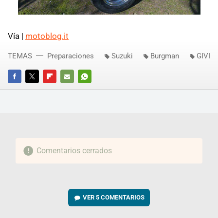
Vía |
motoblog.it
TEMAS
Preparaciones
Suzuki
Burgman
GIVI
FACEBOOK
TWITTER
FLIPBOARD
E-
WHATSAPP
MAIL
Comentarios cerrados
VER
5 COMENTARIOS