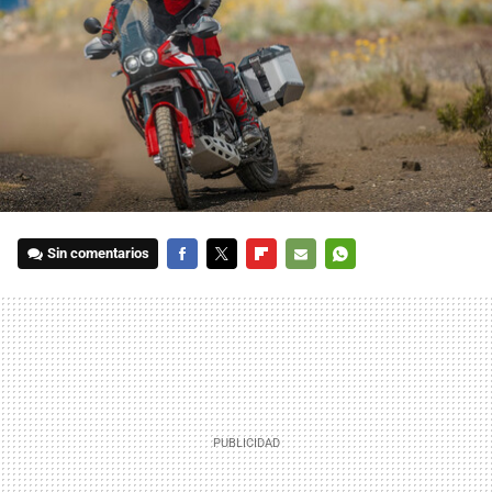
Sin comentarios
FACEBOOK
TWITTER
FLIPBOARD
E-
WHATSAPP
MAIL