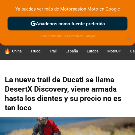
Ya puedes ver más de Motorpasion Moto en Google
ZONA DE PRUEBAS
DEPORTIVAS
MOTOS ELÉCTRICAS
Añádenos como fuente preferida
Solo necesitas una cuenta de Google
×
HOY SE HABLA DE
China
Truco
Trail
España
Europa
MotoGP
Ga
La nueva trail de Ducati se llama
DesertX Discovery, viene armada
hasta los dientes y su precio no es
tan loco