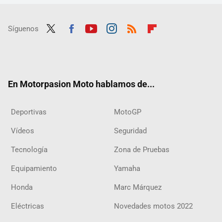
Síguenos
Twit
Fac
Yout
Inst
RSS
Flip
ter
ebo
ube
agra
boar
ok
m
d
En Motorpasion Moto hablamos de...
Deportivas
MotoGP
Vídeos
Seguridad
Tecnología
Zona de Pruebas
Equipamiento
Yamaha
Honda
Marc Márquez
Eléctricas
Novedades motos 2022