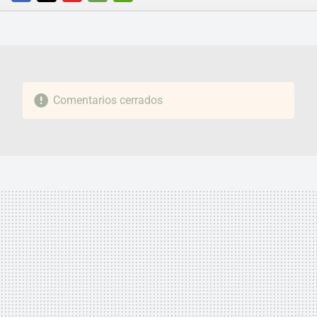
FACEBOOK
TWITTER
FLIPBOARD
E-
WHATSAPP
MAIL
Comentarios cerrados