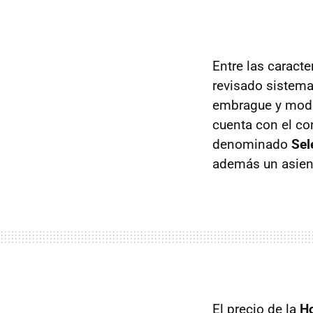
Entre las caracte
revisado sistem
embrague y modo
cuenta con el co
denominado
Sel
además un asient
El precio de la
H