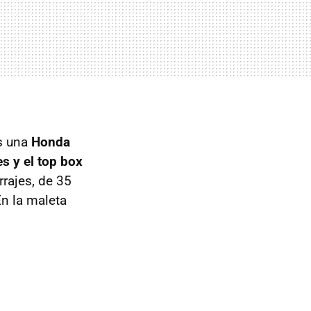
es una
Honda
es y el top box
rajes, de 35
En la maleta