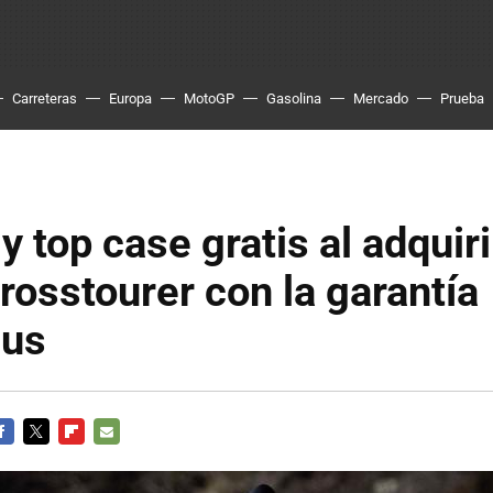
Carreteras
Europa
MotoGP
Gasolina
Mercado
Prueba
y top case gratis al adquir
osstourer con la garantía
lus
ACEBOOK
TWITTER
FLIPBOARD
E-
MAIL