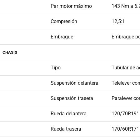
Par motor máximo
143 Nm a 6.
Compresión
12,5:1
Embrague
Embrague por
CHASIS
Tipo
Tubular de a
Suspensión delantera
Telelever co
Suspensión trasera
Paralever c
Rueda delantera
120/70R19"
Rueda trasera
170/60R17"