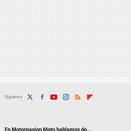
Síguenos
Twit
Fac
Yout
Inst
RSS
Flip
ter
ebo
ube
agra
boar
ok
m
d
En Motorpasion Moto hablamos de...