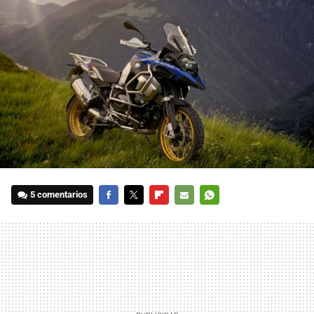
5 comentarios
FACEBOOK
TWITTER
FLIPBOARD
E-
WHATSAPP
MAIL