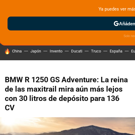
Ya puedes ver má
MENÚ
NUEVO
Añádeno
ZONA DE PRUEBAS
DEPORTIVAS
MOTOS ELÉCTRICAS
Solo ne
HOY SE HABLA DE
China
Japón
Invento
Ducati
Truco
España
Eu
BMW R 1250 GS Adventure: La reina
de las maxitrail mira aún más lejos
con 30 litros de depósito para 136
CV