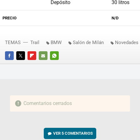
Depósito
30 litros
PRECIO
N/D
TEMAS
Trail
BMW
Salón de Milán
Novedades 
FACEBOOK
TWITTER
FLIPBOARD
E-
WHATSAPP
MAIL
Comentarios cerrados
VER
5 COMENTARIOS