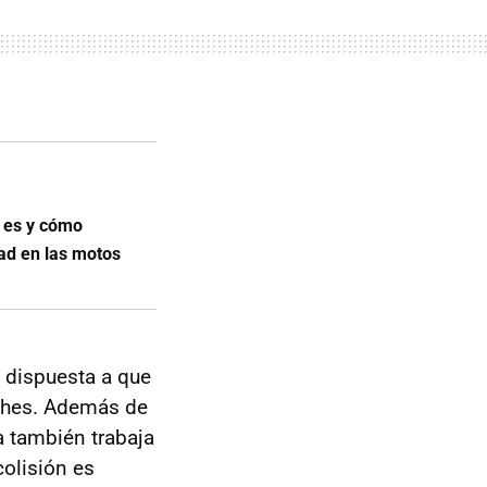
é es y cómo
ad en las motos
á dispuesta a que
oches. Además de
a también trabaja
olisión es