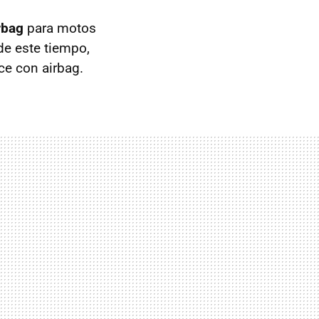
rbag
para motos
de este tiempo,
ce con airbag.