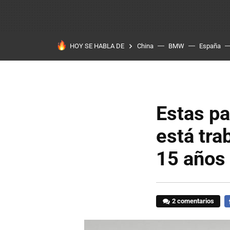
HOY SE HABLA DE
China
BMW
España
Estas p
está tra
15 años
2 comentarios
F