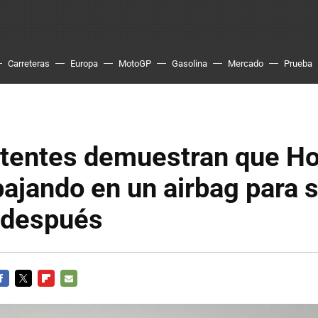
Carreteras
Europa
MotoGP
Gasolina
Mercado
Prueba
atentes demuestran que H
bajando en un airbag para 
 después
ACEBOOK
TWITTER
FLIPBOARD
E-
MAIL