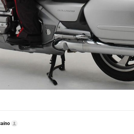
caíno