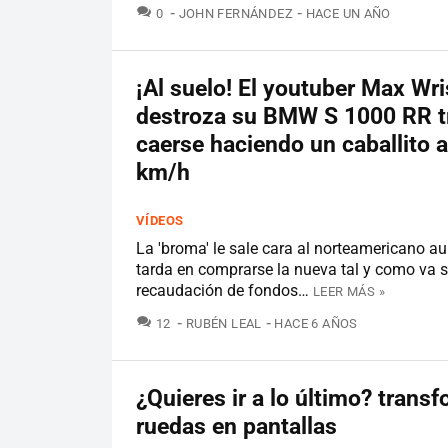
COMENTARIOS
0
JOHN FERNÁNDEZ
HACE UN AÑO
¡Al suelo! El youtuber Max Wri
destroza su BMW S 1000 RR t
caerse haciendo un caballito 
km/h
VÍDEOS
La 'broma' le sale cara al norteamericano a
tarda en comprarse la nueva tal y como va 
recaudación de fondos…
LEER MÁS »
COMENTARIOS
12
RUBÉN LEAL
HACE 6 AÑOS
¿Quieres ir a lo último? trans
ruedas en pantallas