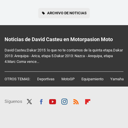
ARCHIVO DE NOTICIAS
Noticias de David Casteu en Motorpasion Moto
David Casteu:Dakar 2015: lo que no te contamos de la quinta etapa.Dakar
2013: Arequipa - Arica, etapa 5.Dakar 2013: Nazca - Arequipa, etapa
4.Marc Coma vence...
OTROS TEMAS:
Deportivas
MotoGP
Equipamiento
Yamaha
Síguenos
Twit
Fac
Yout
Inst
RSS
Flip
ter
ebo
ube
agra
boar