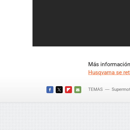
Más información 
Husqvarna se re
TEMAS
Supermo
FACEBOOK
TWITTER
FLIPBOARD
E-
MAIL