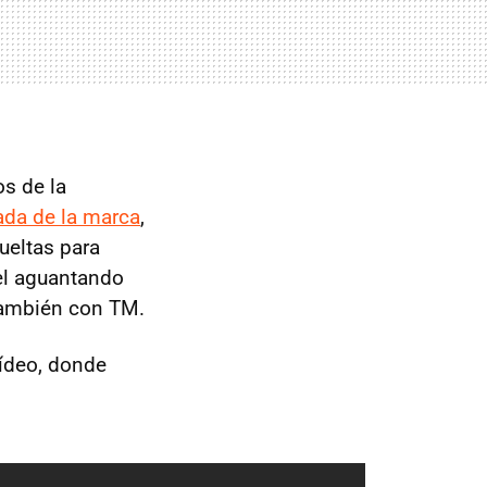
os de la
irada de la marca
,
ueltas para
el aguantando
también con TM.
vídeo, donde