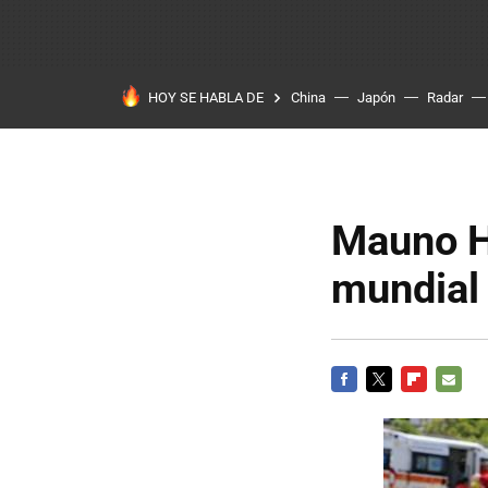
HOY SE HABLA DE
China
Japón
Radar
Mauno H
mundial
FACEBOOK
TWITTER
FLIPBOARD
E-
MAIL