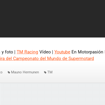
y foto |
TM Racing
Vídeo |
Youtube
En Motorpasión 
tira del Campeonato del Mundo de Supermotard
to
Mauno Hermunen
TM