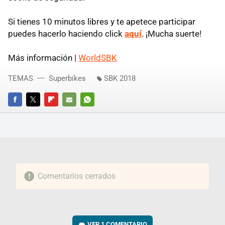
Si tienes 10 minutos libres y te apetece participar
puedes hacerlo haciendo click
aquí
. ¡Mucha suerte!
Más información |
WorldSBK
TEMAS
Superbikes
SBK 2018
FACEBOOK
TWITTER
FLIPBOARD
E-
WHATSAPP
MAIL
Comentarios cerrados
VER
1 COMENTARIO