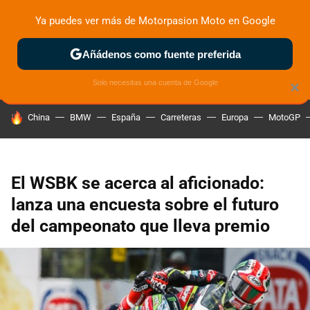
Ya puedes ver más de Motorpasion Moto en Google
ZONA DE PRUEBAS
DEPORTIVAS
MOTOS ELÉCTRICAS
Añádenos como fuente preferida
Solo necesitas una cuenta de Google
×
HOY SE HABLA DE
China
BMW
España
Carreteras
Europa
MotoGP
El WSBK se acerca al aficionado:
lanza una encuesta sobre el futuro
del campeonato que lleva premio