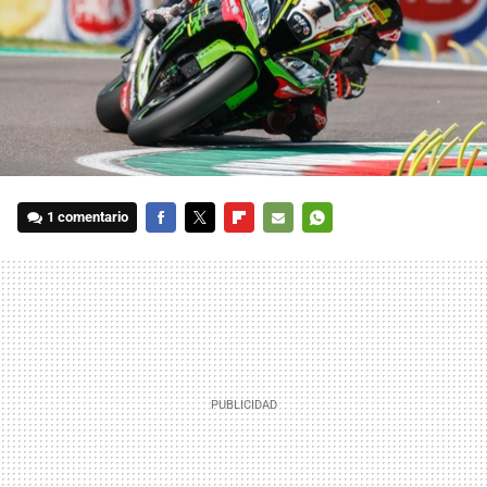
1 comentario
FACEBOOK
TWITTER
FLIPBOARD
E-
WHATSAPP
MAIL