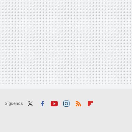
Síguenos
Twit
Fac
Yout
Inst
RSS
Flip
ter
ebo
ube
agra
boar
ok
m
d