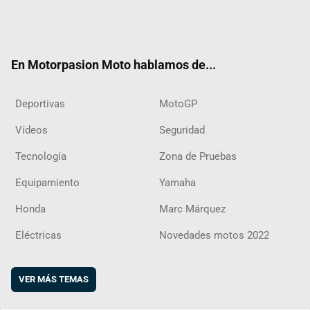
Twit
Fac
Yout
Inst
RSS
Flip
ter
ebo
ube
agra
boar
ok
m
d
En Motorpasion Moto hablamos de...
Deportivas
MotoGP
Vídeos
Seguridad
Tecnología
Zona de Pruebas
Equipamiento
Yamaha
Honda
Marc Márquez
Eléctricas
Novedades motos 2022
VER MÁS TEMAS