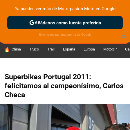
Ya puedes ver más de Motorpasion Moto en Google
ZONA DE PRUEBAS
DEPORTIVAS
MOTOS ELÉCTRICAS
Añádenos como fuente preferida
Solo necesitas una cuenta de Google
×
HOY SE HABLA DE
China
Truco
Trail
España
Europa
MotoGP
Ga
Superbikes Portugal 2011:
felicitamos al campeonísimo, Carlos
Checa