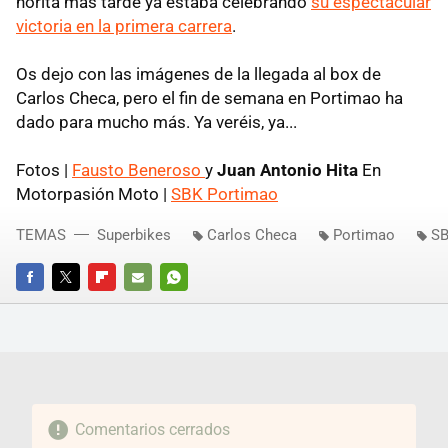
horita más tarde ya estaba celebrando
su espectacular
victoria en la primera carrera
.
Os dejo con las imágenes de la llegada al box de
Carlos Checa, pero el fin de semana en Portimao ha
dado para mucho más. Ya veréis, ya...
Fotos |
Fausto Beneroso
y
Juan Antonio Hita
En
Motorpasión Moto |
SBK Portimao
TEMAS
Superbikes
Carlos Checa
Portimao
SB
FACEBOOK
TWITTER
FLIPBOARD
E-
WHATSAPP
MAIL
Comentarios cerrados