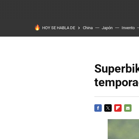
HOY SE HABLA DE
China
Japón
Invento
Superbik
tempora
FACEBOOK
TWITTER
FLIPBOARD
E-
MAIL